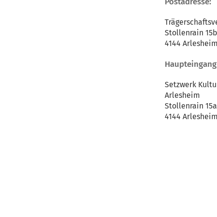
Postadresse:
Trägerschafts
Stollenrain 15
4144 Arleshei
Haupteingang
Setzwerk Kultu
Arlesheim
Stollenrain 15a
4144 Arleshei